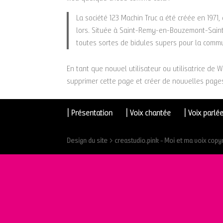
La société 123 Machin Truc a été créée en 1971
lors. Située à Saint-Remy-en-Bouzemont-Saint
toutes sortes de bidules supers pour la com
En tant que nouvel utilisateur ou utilisatrice de
supprimer cette page et créer de nouvelles page
| Présentation
| Voix chantée
| Voix parlé
Design du site > creastudio.pink - Moi et ma voix copy