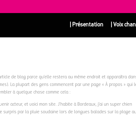
| Présentation
| Voix cha
article de blog parce qu’elle restera au même endroit et apparaîtra dan
èmes). La plupart des gens commencent par une page « À propos » qui l
ssembler à quelque chose comme cela :
enir acteur, et voici mon site. J’habite à Bordeaux, j’ai un super chien
tre surpris par la pluie soudaine lors de longues balades sur la plage a