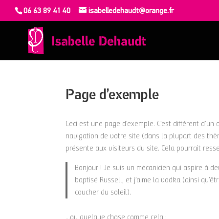
06 63 89 41 40
isabelledehaudt@orange.fr
Page d’exemple
Ceci est une page d’exemple. C’est différent d’un 
navigation de votre site (dans la plupart des th
présente aux visiteurs du site. Cela pourrait re
Bonjour ! Je suis un mécanicien qui aspire à dev
baptisé Russell, et j’aime la vodka (ainsi qu’ê
coucher du soleil).
…ou quelque chose comme cela :