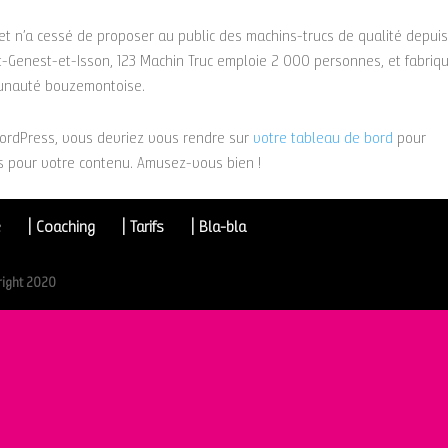
, et n’a cessé de proposer au public des machins-trucs de qualité depui
-Genest-et-Isson, 123 Machin Truc emploie 2 000 personnes, et fabriq
munauté bouzemontoise.
 WordPress, vous devriez vous rendre sur
votre tableau de bord
pour
s pour votre contenu. Amusez-vous bien !
e
| Coaching
| Tarifs
| Bla-bla
right 2020