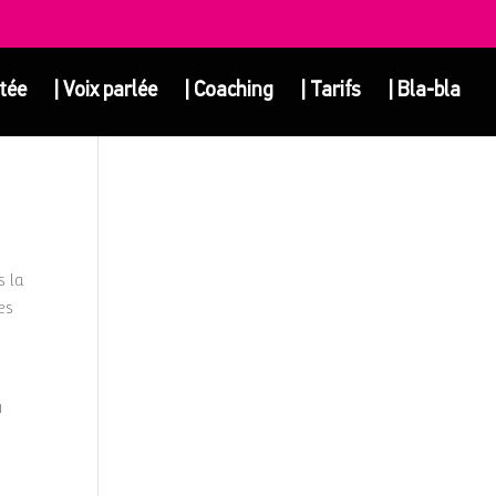
ntée
| Voix parlée
| Coaching
| Tarifs
| Bla-bla
s la
es
u